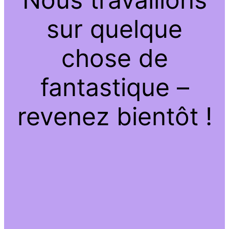
sur quelque
chose de
fantastique –
revenez bientôt !