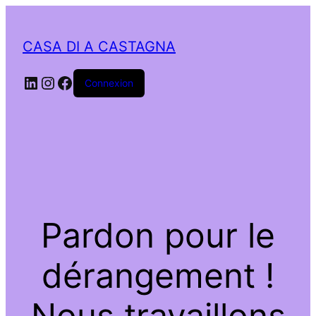
CASA DI A CASTAGNA
LinkedIn
Instagram
Facebook
Connexion
Pardon pour le
dérangement !
Nous travaillons