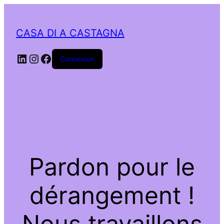
CASA DI A CASTAGNA
LinkedIn
Instagram
Facebook
Connexion
Pardon pour le
dérangement !
Nous travaillons