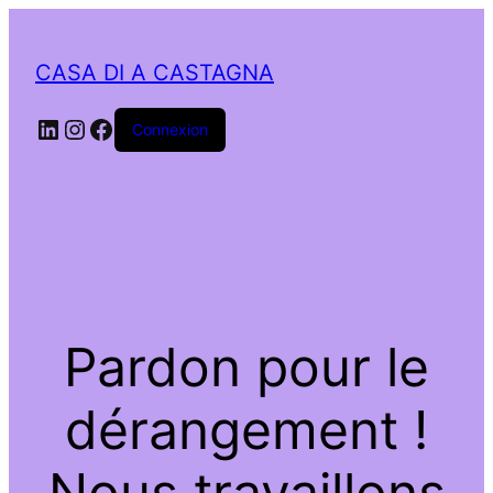
CASA DI A CASTAGNA
LinkedIn
Instagram
Facebook
Connexion
Pardon pour le
dérangement !
Nous travaillons