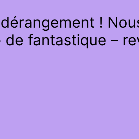
 dérangement ! Nous 
de fantastique – re