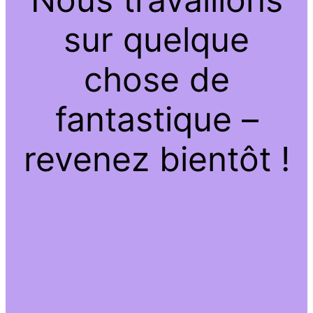
sur quelque
chose de
fantastique –
revenez bientôt !