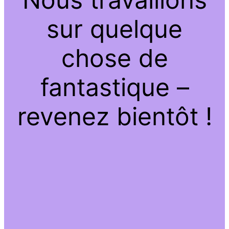
sur quelque
chose de
fantastique –
revenez bientôt !