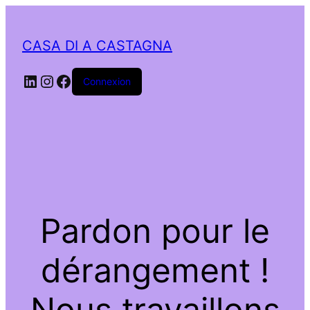
CASA DI A CASTAGNA
LinkedIn
Instagram
Facebook
Connexion
Pardon pour le
dérangement !
Nous travaillons