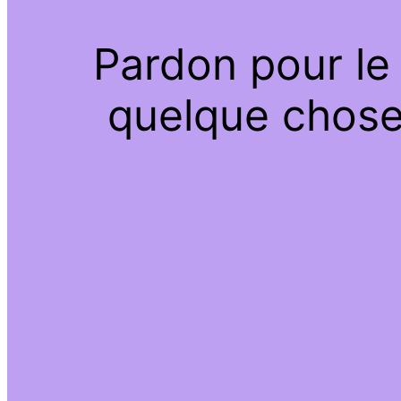
Pardon pour le
quelque chose 