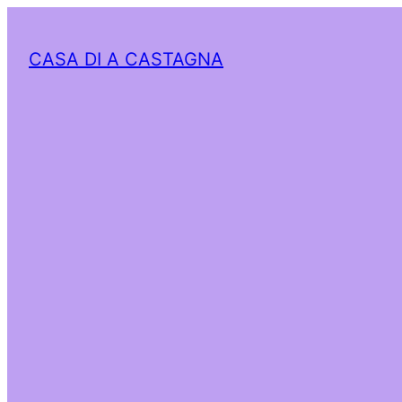
CASA DI A CASTAGNA