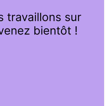
travaillons sur
venez bientôt !