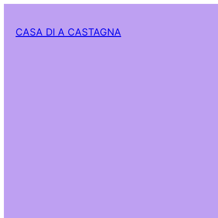
CASA DI A CASTAGNA