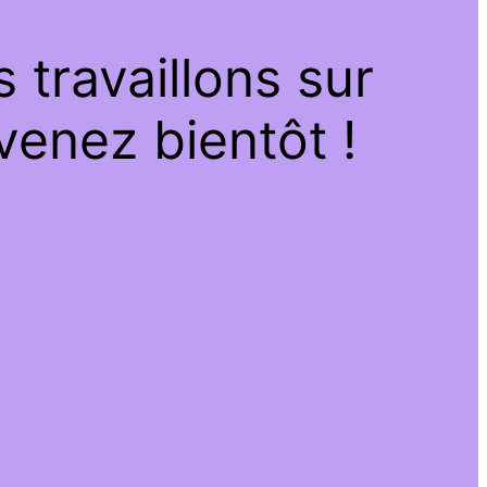
travaillons sur
venez bientôt !