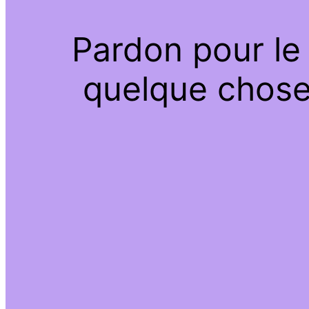
Pardon pour le
quelque chose 